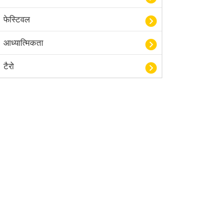
फेस्टिवल
आध्यात्मिकता
टैरो
हस्तरेखा शास्त्र
बॉलीवुड
आयुर्वेद
खेल
अंकज्योतिष
वैदिक