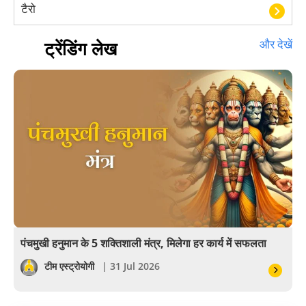
टैरो
हस्तरेखा शास्त्र
ट्रेंडिंग लेख
और देखें
बॉलीवुड
आयुर्वेद
खेल
अंकज्योतिष
वैदिक
वास्तु
पंचमुखी हनुमान के 5 शक्तिशाली मंत्र, मिलेगा हर कार्य में सफलता
सेलिब्रिटी
टीम एस्ट्रोयोगी
| 31 Jul 2026
पूजा विधि