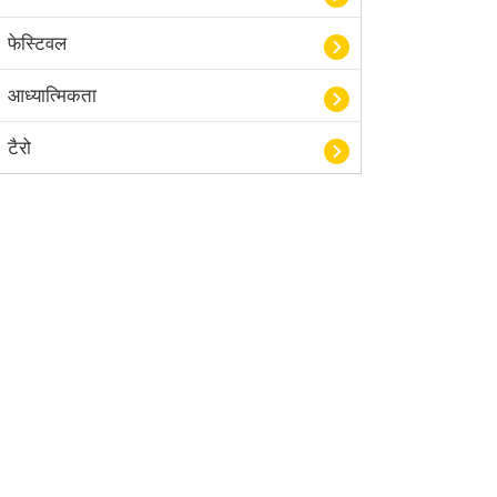
फेस्टिवल
आध्यात्मिकता
टैरो
हस्तरेखा शास्त्र
बॉलीवुड
आयुर्वेद
खेल
अंकज्योतिष
वैदिक