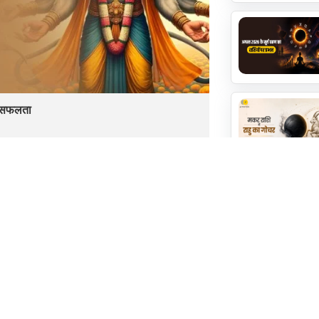
ें सफलता
पंचांग
विवाह
उप