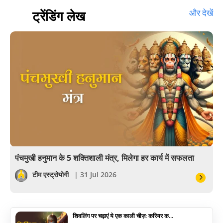
हस्तरेखा शास्त्र
ट्रेंडिंग लेख
और देखें
बॉलीवुड
आयुर्वेद
खेल
अंकज्योतिष
वैदिक
वास्तु
पंचमुखी हनुमान के 5 शक्तिशाली मंत्र, मिलेगा हर कार्य में सफलता
सेलिब्रिटी
टीम एस्ट्रोयोगी
| 31 Jul 2026
पूजा विधि
शिवलिंग पर चढ़ाएं ये एक काली चीज़: करियर क...
योग