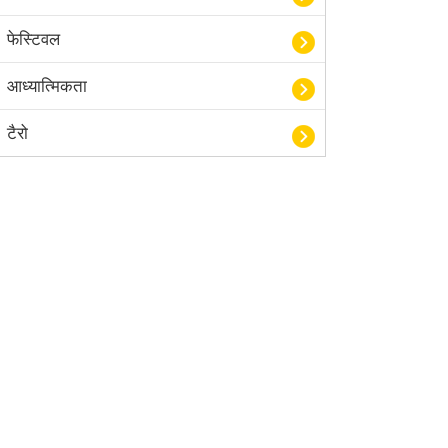
फेस्टिवल
आध्यात्मिकता
टैरो
हस्तरेखा शास्त्र
बॉलीवुड
आयुर्वेद
खेल
अंकज्योतिष
वैदिक