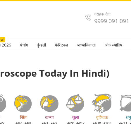
ग्राहक सेवा
9999 091 091
EW
ल 2026
पंचांग
कुंडली
फेस्टिवल
आध्यात्मिकता
अंक ज्योतिष
 Horoscope Today In Hindi)
क
सिंह
कन्या
तुला
वृश्चिक
धनु
22/7
23/7 - 22/8
23/8 - 22/9
23/9 - 22/10
23/10 - 21/11
22/11 - 