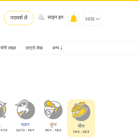
साइन इन
परामर्श लें
HIN
योगी लाइव
एस्ट्रो लेख
अन्य ￬
मकर
कुंभ
मीन
21/12
22/12 - 19/1
20/1 - 18/2
19/2 - 20/3