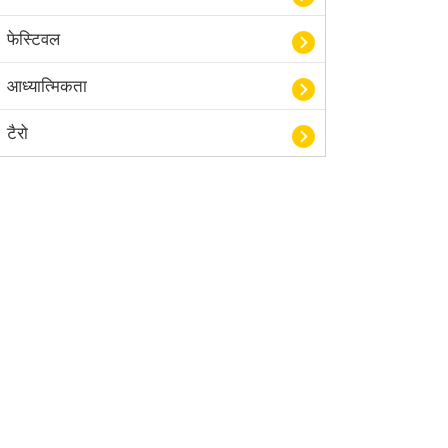
फेस्टिवल
आध्यात्मिकता
टैरो
हस्तरेखा शास्त्र
बॉलीवुड
आयुर्वेद
खेल
अंकज्योतिष
वैदिक