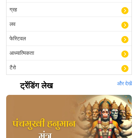
ग्रह
लव
फेस्टिवल
आध्यात्मिकता
टैरो
हस्तरेखा शास्त्र
ट्रेंडिंग लेख
और देखें
बॉलीवुड
आयुर्वेद
खेल