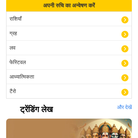
अपनी रुचि का अन्वेषण करें
राशियाँ
ग्रह
लव
फेस्टिवल
आध्यात्मिकता
टैरो
हस्तरेखा शास्त्र
ट्रेंडिंग लेख
और देखें
बॉलीवुड
आयुर्वेद