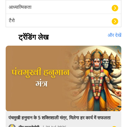
आध्यात्मिकता
टैरो
हस्तरेखा शास्त्र
ट्रेंडिंग लेख
और देखें
बॉलीवुड
आयुर्वेद
खेल
अंकज्योतिष
वैदिक
वास्तु
पंचमुखी हनुमान के 5 शक्तिशाली मंत्र, मिलेगा हर कार्य में सफलता
सेलिब्रिटी