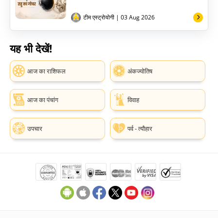
टीम एस्ट्रोयोगी
| 03 Aug 2026
यह भी देखें!
आज का राशिफल
अंकज्योतिष
आज का पंचांग
विवाह
उपचार
पर्व - त्यौहार