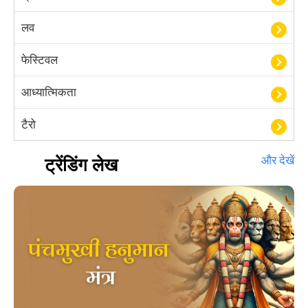
लव
फेस्टिवल
आध्यात्मिकता
टैरो
हस्तरेखा शास्त्र
ट्रेंडिंग लेख
और देखें
बॉलीवुड
आयुर्वेद
खेल
अंकज्योतिष