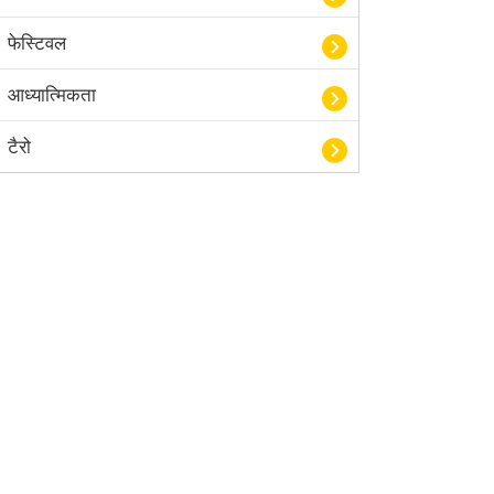
फेस्टिवल
आध्यात्मिकता
टैरो
हस्तरेखा शास्त्र
बॉलीवुड
आयुर्वेद
खेल
अंकज्योतिष
वैदिक