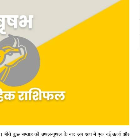
गे। बीते कुछ सप्ताह की उथल-पुथल के बाद अब आप में एक नई ऊर्जा और