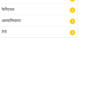
फेस्टिवल
आध्यात्मिकता
टैरो
हस्तरेखा शास्त्र
बॉलीवुड
आयुर्वेद
खेल
अंकज्योतिष
वैदिक