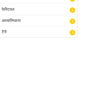
फेस्टिवल
आध्यात्मिकता
टैरो
हस्तरेखा शास्त्र
बॉलीवुड
आयुर्वेद
खेल
अंकज्योतिष
वैदिक