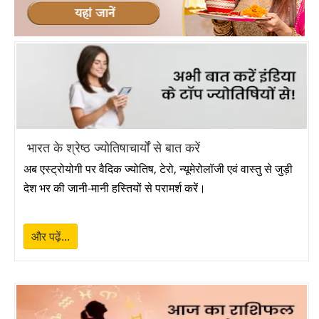
होली 2027
➔
प्रदोष व्रत 2027
➔
रमदान 2027
➔
नवरात्रि 2027
➔
भारत के श्रेष्ठ ज्योतिषाचार्यों से बात करें
गुड़ी पड़वा 2027
➔
अब एस्ट्रोयोगी पर वैदिक ज्योतिष, टेरो, न्यूमेरोलॉजी एवं वास्तु से जुड़ी
देश भर की जानी-मानी हस्तियों से परामर्श करें।
रोहिणी व्रत 2027
➔
राम नवमी 2027
➔
और पढ़ें...
प्रदोष व्रत 2027
➔
महावीर स्वामी जयन्ती 2027
➔