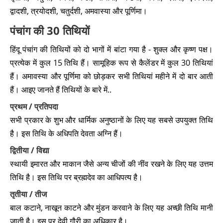
पितृ पक्ष 2026
➔
द्वादशी, त्रयोदशी, चतुर्दशी, अमवास्या और पूर्णिमा।
शारदीय नवरात्रि 2026
➔
पंचांग की 30 तिथियों
हिंदू पंचांग की तिथियों को दो भागों में बांटा गया है - शुक्ल और कृष्ण पक्ष।
दुर्गा पूजा 2026
➔
प्रत्येक में कुल 15 तिथि हैं। सामूहिक रूप से कैलेंडर में कुल 30 तिथियां
दशहरा 2026
➔
हैं। अमावस्या और पूर्णिमा को छोड़कर सभी तिथियां महीने में दो बार आती
हैं। आइए जानते हैं तिथियों के बारे में..
प्रदोष व्रत 2026
➔
प्रथम / प्रतिपदा
सभी प्रकार के शुभ और धार्मिक अनुष्ठानों के लिए यह सबसे उपयुक्त तिथि
करवा चौथ 2026
➔
है। इस तिथि के अधिपति देवता अग्नि हैं।
रोहिणी व्रत 2026
➔
द्वितीया / विद्या
स्थायी इमारत और माकान जैसे अन्य चीजों की नींव रखने के लिए यह उत्तम
धन तेरस 2026
➔
तिथि है। इस तिथि पर ब्रह्मदेव का आधिपत्य है।
तृतीया / तीज
प्रदोष व्रत 2026
➔
बाल कटाने, नाखून काटने और मुंडन करवाने के लिए यह अच्छी तिथि मानी
दीवाली 2026
➔
जाती है। इस पर देवी गौरी का अधिकार है।