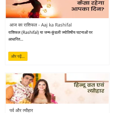
हनुमान जयन्ती 2027
➔
गुड फ्राइडे 2027
➔
आज का राशिफल - Aaj ka Rashifal
बैसाखी 2027
➔
राशिफल (Rashifal) या जन्म-कुंडली ज्योतिषीय घटनाओं पर
आधारित...
प्रदोष व्रत 2027
➔
अक्षय तृतीया 2027
➔
और पढ़ें...
रोहिणी व्रत 2027
➔
प्रदोष व्रत 2027
➔
बुद्ध पूर्णिमा 2027
➔
प्रदोष व्रत 2027
➔
पर्व और त्यौहार