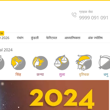
ग्राहक सेवा
9999 091 091
EW
ल 2026
पंचांग
कुंडली
फेस्टिवल
आध्यात्मिकता
अंक ज्योतिष
al 2024
सिंह
कन्या
तुला
वृश्चिक
धनु