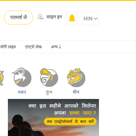
साइन इन
परामर्श लें
HIN
योगी लाइव
एस्ट्रो लेख
अन्य ￬
मकर
कुंभ
मीन