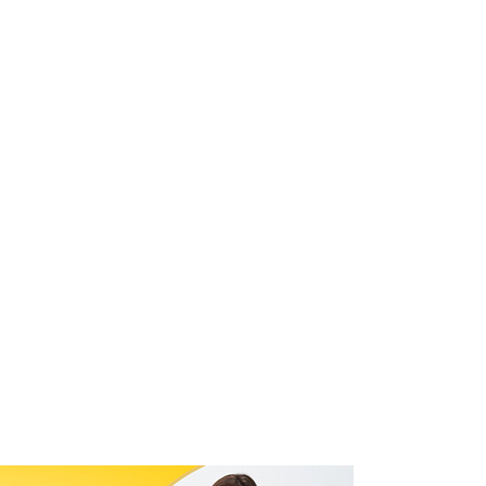
गुजराती शादी
➔
सिंधी विवाह
➔
बंगाली शादी
➔
हिमाचली विवाह
➔