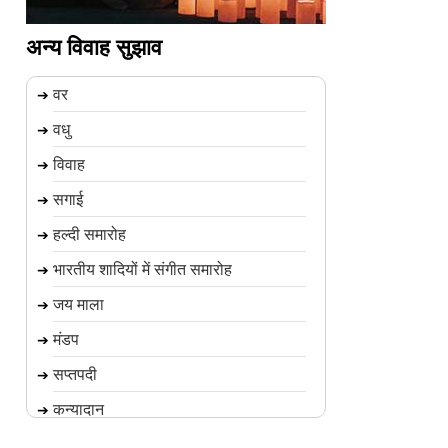
अन्य विवाह सुझाव
वर
➔
वधु
➔
विवाह
➔
सगाई
➔
हल्दी समारोह
➔
भारतीय शादियों में संगीत समारोह
➔
जय माला
➔
मंडप
➔
सप्तपदी
➔
कन्यादान
➔
विदाई समारोह
➔