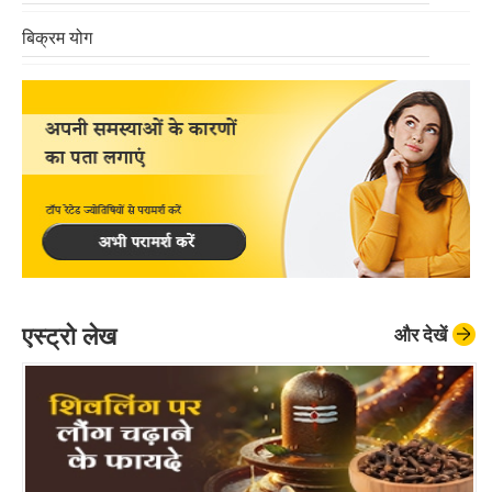
बिक्रम योग
क्रिया योग
कुंडलिनी चक्र
योग निद्रा
अनुलोम विलोम
नाड़ी शोधन
एस्ट्रो लेख
और देखें
भस्त्रिका प्राणायाम
यिन योग
बच्चों के लिए योग