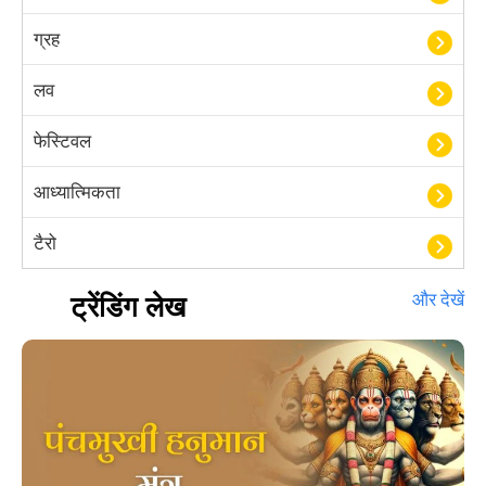
ग्रह
लव
फेस्टिवल
आध्यात्मिकता
टैरो
हस्तरेखा शास्त्र
ट्रेंडिंग लेख
और देखें
बॉलीवुड
आयुर्वेद
खेल