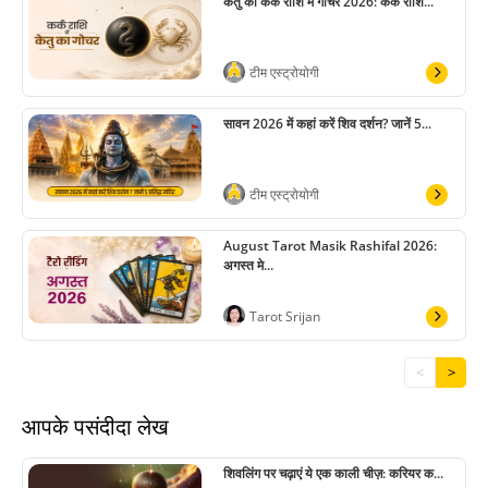
केतु का कर्क राशि में गोचर 2026: कर्क राशि...
टीम एस्ट्रोयोगी
सावन 2026 में कहां करें शिव दर्शन? जानें 5...
टीम एस्ट्रोयोगी
August Tarot Masik Rashifal 2026:
अगस्त मे...
Tarot Srijan
<
>
आपके पसंदीदा लेख
शिवलिंग पर चढ़ाएं ये एक काली चीज़: करियर क...