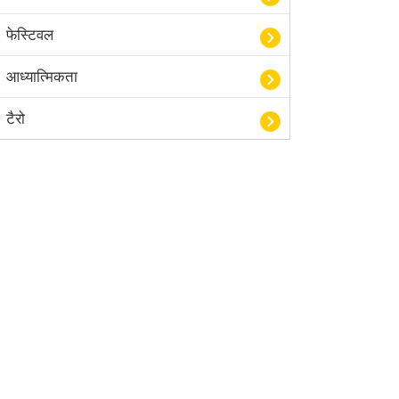
फेस्टिवल
आध्यात्मिकता
टैरो
हस्तरेखा शास्त्र
बॉलीवुड
आयुर्वेद
खेल
अंकज्योतिष
वैदिक