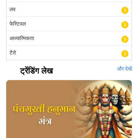
लव
फेस्टिवल
आध्यात्मिकता
टैरो
हस्तरेखा शास्त्र
ट्रेंडिंग लेख
और देखें
बॉलीवुड
आयुर्वेद
खेल
अंकज्योतिष