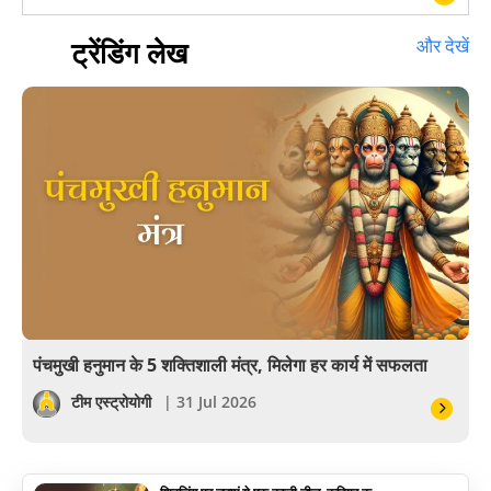
हस्तरेखा शास्त्र
ट्रेंडिंग लेख
और देखें
बॉलीवुड
आयुर्वेद
खेल
अंकज्योतिष
वैदिक
वास्तु
पंचमुखी हनुमान के 5 शक्तिशाली मंत्र, मिलेगा हर कार्य में सफलता
सेलिब्रिटी
टीम एस्ट्रोयोगी
| 31 Jul 2026
पूजा विधि