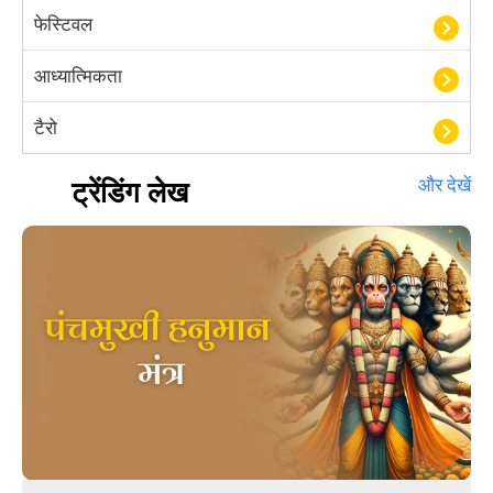
फेस्टिवल
आध्यात्मिकता
टैरो
हस्तरेखा शास्त्र
ट्रेंडिंग लेख
और देखें
बॉलीवुड
आयुर्वेद
खेल
अंकज्योतिष
वैदिक
वास्तु