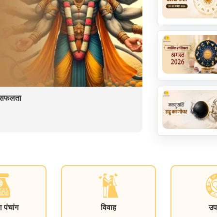
ें सफलता
पंचांग
विवाह
उप