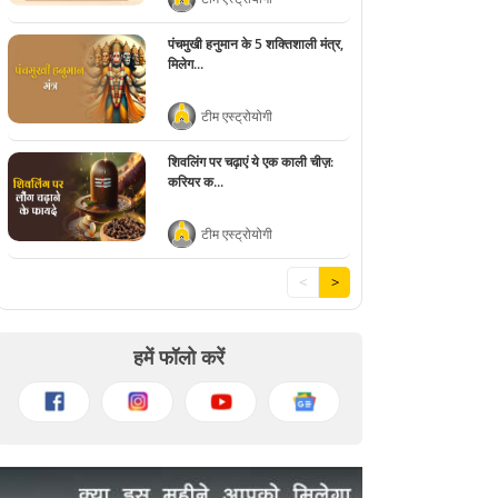
पंचमुखी हनुमान के 5 शक्तिशाली मंत्र,
मिलेग...
टीम एस्ट्रोयोगी
शिवलिंग पर चढ़ाएं ये एक काली चीज़:
करियर क...
टीम एस्ट्रोयोगी
<
>
हमें फॉलो करें