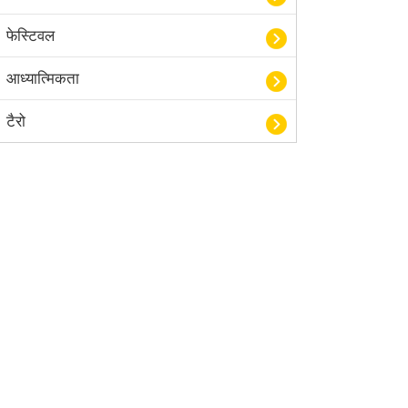
फेस्टिवल
आध्यात्मिकता
टैरो
हस्तरेखा शास्त्र
बॉलीवुड
आयुर्वेद
खेल
अंकज्योतिष
वैदिक