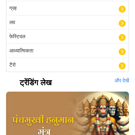
ग्रह
लव
फेस्टिवल
आध्यात्मिकता
टैरो
हस्तरेखा शास्त्र
ट्रेंडिंग लेख
और देखें
बॉलीवुड
आयुर्वेद
खेल