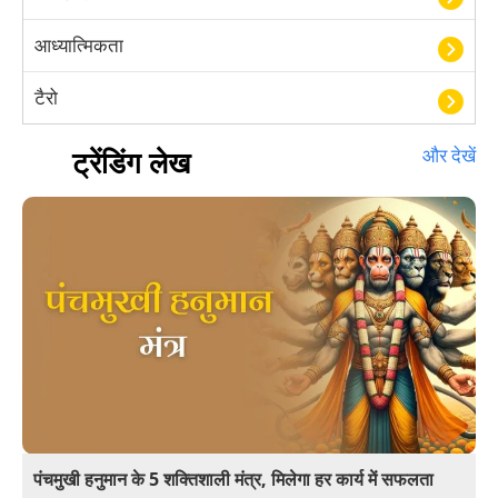
आध्यात्मिकता
टैरो
हस्तरेखा शास्त्र
ट्रेंडिंग लेख
और देखें
बॉलीवुड
आयुर्वेद
खेल
अंकज्योतिष
वैदिक
वास्तु
पंचमुखी हनुमान के 5 शक्तिशाली मंत्र, मिलेगा हर कार्य में सफलता