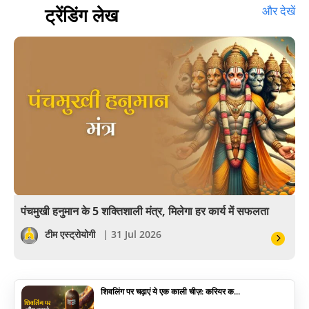
हस्तरेखा शास्त्र
ट्रेंडिंग लेख
और देखें
बॉलीवुड
आयुर्वेद
खेल
अंकज्योतिष
वैदिक
वास्तु
पंचमुखी हनुमान के 5 शक्तिशाली मंत्र, मिलेगा हर कार्य में सफलता
सेलिब्रिटी
टीम एस्ट्रोयोगी
| 31 Jul 2026
पूजा विधि
शिवलिंग पर चढ़ाएं ये एक काली चीज़: करियर क...
योग