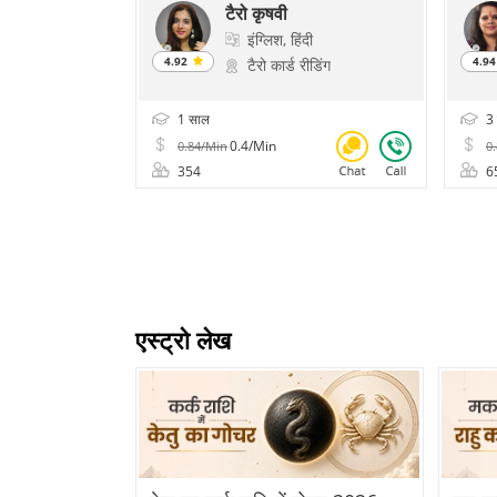
टैरो कृषवी
इंग्लिश, हिंदी
4.92
4.9
टैरो कार्ड रीडिंग
1 साल
3 
0.4/Min
0.84/Min
0
354
6
एस्ट्रो लेख