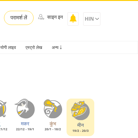
साइन इन
परामर्श लें
HIN
योगी लाइव
एस्ट्रो लेख
अन्य ￬
मकर
कुंभ
मीन
21/12
22/12 - 19/1
20/1 - 18/2
19/2 - 20/3