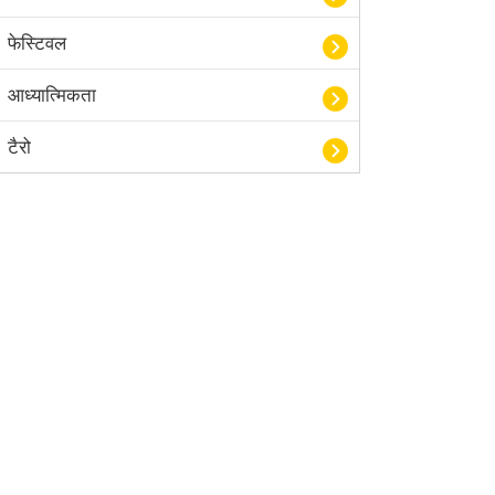
फेस्टिवल
आध्यात्मिकता
टैरो
हस्तरेखा शास्त्र
बॉलीवुड
आयुर्वेद
खेल
अंकज्योतिष
वैदिक