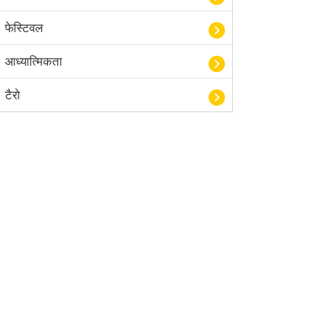
फेस्टिवल
आध्यात्मिकता
टैरो
हस्तरेखा शास्त्र
बॉलीवुड
आयुर्वेद
खेल
अंकज्योतिष
वैदिक