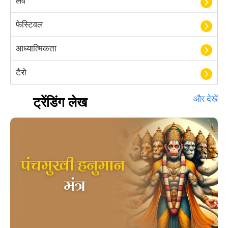
लव
फेस्टिवल
आध्यात्मिकता
टैरो
हस्तरेखा शास्त्र
ट्रेंडिंग लेख
और देखें
बॉलीवुड
आयुर्वेद
खेल
अंकज्योतिष
वैदिक