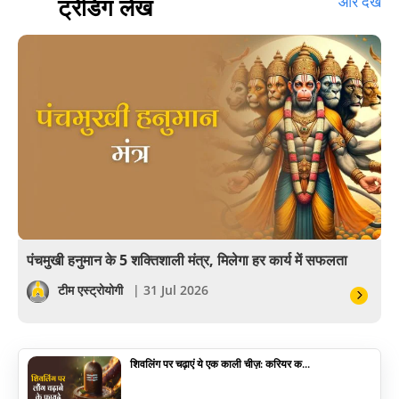
ट्रेंडिंग लेख
और देखें
बॉलीवुड
आयुर्वेद
खेल
अंकज्योतिष
वैदिक
वास्तु
पंचमुखी हनुमान के 5 शक्तिशाली मंत्र, मिलेगा हर कार्य में सफलता
सेलिब्रिटी
टीम एस्ट्रोयोगी
| 31 Jul 2026
पूजा विधि
शिवलिंग पर चढ़ाएं ये एक काली चीज़: करियर क...
योग