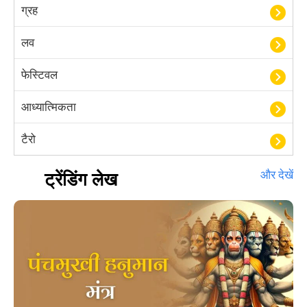
ग्रह
लव
फेस्टिवल
आध्यात्मिकता
टैरो
हस्तरेखा शास्त्र
ट्रेंडिंग लेख
और देखें
बॉलीवुड
आयुर्वेद
खेल
अंकज्योतिष