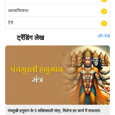
आध्यात्मिकता
टैरो
हस्तरेखा शास्त्र
ट्रेंडिंग लेख
और देखें
बॉलीवुड
आयुर्वेद
खेल
अंकज्योतिष
वैदिक
वास्तु
पंचमुखी हनुमान के 5 शक्तिशाली मंत्र, मिलेगा हर कार्य में सफलता