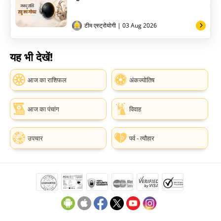
टीम एस्ट्रोयोगी
| 03 Aug 2026
यह भी देखें!
आज का राशिफल
अंकज्योतिष
आज का पंचांग
विवाह
उपचार
पर्व - त्यौहार