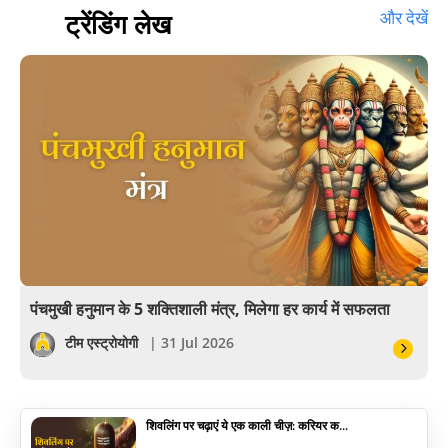
हस्तरेखा शास्त्र
ट्रेंडिंग लेख
और देखें
बॉलीवुड
आयुर्वेद
खेल
अंकज्योतिष
वैदिक
वास्तु
पंचमुखी हनुमान के 5 शक्तिशाली मंत्र, मिलेगा हर कार्य में सफलता
सेलिब्रिटी
टीम एस्ट्रोयोगी
| 31 Jul 2026
पूजा विधि
शिवलिंग पर चढ़ाएं ये एक काली चीज़: करियर क...
योग