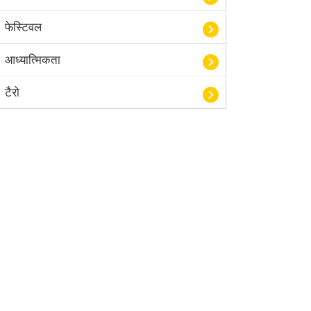
फेस्टिवल
आध्यात्मिकता
टैरो
हस्तरेखा शास्त्र
बॉलीवुड
आयुर्वेद
खेल
अंकज्योतिष
वैदिक