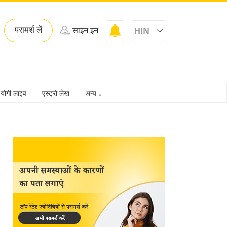
परामर्श लें
साइन इन
HIN
योगी लाइव
एस्ट्रो लेख
अन्य ￬