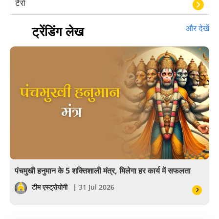
टैरो
हस्तरेखा शास्त्र
ट्रेंडिंग लेख
और देखें
बॉलीवुड
आयुर्वेद
खेल
अंकज्योतिष
वैदिक
वास्तु
पंचमुखी हनुमान के 5 शक्तिशाली मंत्र, मिलेगा हर कार्य में सफलता
सेलिब्रिटी
टीम एस्ट्रोयोगी
| 31 Jul 2026
पूजा विधि