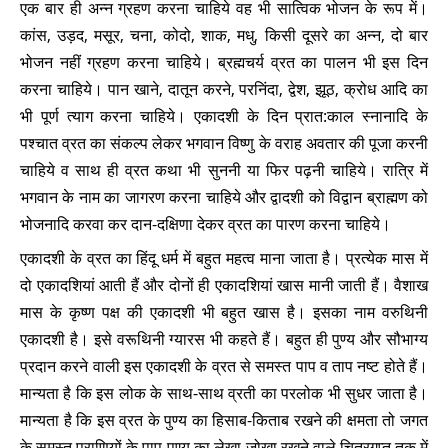
एक बार ही अन्न ग्रहण करना चाहिये वह भी सात्विक भोजन के रूप में।
कांस, उड़द, मसूर, चना, कोदो, शाक, मधु, किसी दूसरे का अन्न, दो बार
भोजन नहीं ग्रहण करना चाहिये। ब्रह्मचर्य व्रत का पालन भी इस दिन
करना चाहिये। पान खाने, दातून करने, परनिंदा, द्वेश, झूठ, क्रोध आदि का
भी पूर्ण त्याग करना चाहिये। एकादशी के दिन प्रात:काल स्नानादि के
पश्चात व्रत का संकल्प लेकर भगवान विष्णु के वराह अवतार की पूजा करनी
चाहिये व साथ ही व्रत कथा भी सुननी या फिर पढ़नी चाहिये। रात्रि में
भगवान के नाम का जागरण करना चाहिये और द्वादशी को विद्वान ब्राह्मण को
भोजनादि करवा कर दान-दक्षिणा देकर व्रत का पारण करना चाहिये।
एकादशी के व्रत का हिंदू धर्म में बहुत महत्व माना जाता है। प्रत्येक मास में
दो एकादशियां आती हैं और दोनों ही एकादशियां खास मानी जाती हैं। वैशाख
मास के कृष्ण पक्ष की एकादशी भी बहुत खास है। इसका नाम वरुथिनी
एकादशी है। इसे वरूथिनी ग्यारस भी कहते हैं। बहुत ही पुण्य और सौभाग्य
प्रदान करने वाली इस एकादशी के व्रत से समस्त पाप व ताप नष्ट होते हैं।
मान्यता है कि इस लोक के साथ-साथ व्रती का परलोक भी सुधर जाता है।
मान्यता है कि इस व्रत के पुण्य का हिसाब-किताब रखने की क्षमता तो जगत
के समस्त प्राणियों के पाप-पुण्य का लेखा-जोखा रखने वाले चित्रगुप्त तक में