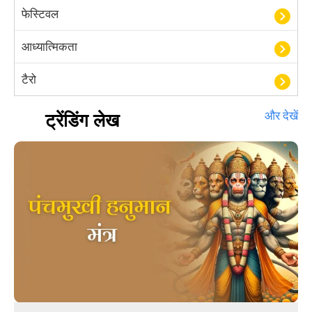
फेस्टिवल
आध्यात्मिकता
टैरो
हस्तरेखा शास्त्र
ट्रेंडिंग लेख
और देखें
बॉलीवुड
आयुर्वेद
खेल
अंकज्योतिष
वैदिक
वास्तु