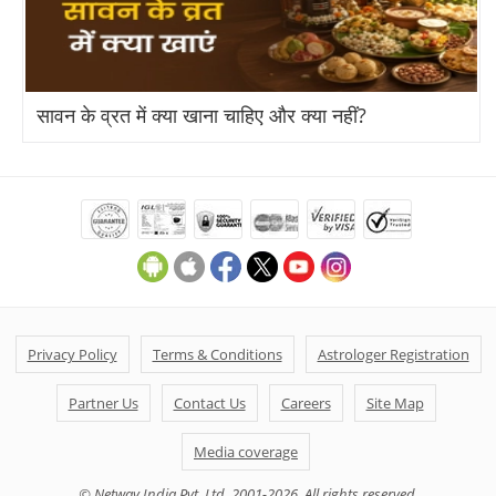
भगवान काल भैरव
सीता माता
सावन के व्रत में क्या खाना चाहिए और क्या नहीं?
माँ शैलपुत्री
माँ ब्रह्मचारिणी
माँ चंद्रघंटा
माँ कुष्मांडा
Privacy Policy
Terms & Conditions
Astrologer Registration
माँ स्कंदमाता
Partner Us
Contact Us
Careers
Site Map
माँ कात्यायनी
Media coverage
माँ कालरात्रि
© Netway India Pvt. Ltd. 2001-2026. All rights reserved.