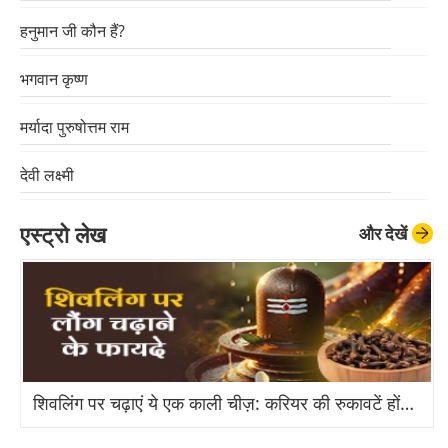
हनुमान जी कौन हैं?
भगवान कृष्ण
मर्यादा पुरुषोत्तम राम
देवी लक्ष्मी
देवी पार्वती
एस्ट्रो लेख
और देखें
मां सरस्वती
देवी दुर्गा
देवी काली
शिवलिंग पर चढ़ाएं ये एक काली चीज़: करियर की रुकावटें होंगी दूर
भगवान ब्रह्मा